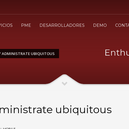
3
evisa tu orden
Selecciona el modo de pa
ICIOS
PME
DESARROLLADORES
DEMO
CONT
envio
.cl ¡Gracias!
Enthu
Y ADMINISTRATE UBIQUITOUS
dministrate ubiquitous