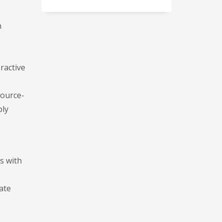
n
eractive
source-
bly
s with
ate