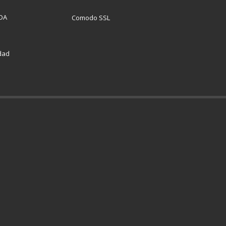
DA
Comodo SSL
idad