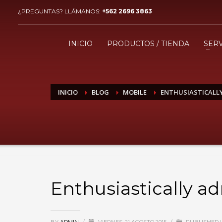
¿PREGUNTAS? LLÁMANOS:
+562 2696 3863
¿CÓMO COMPRAR?
1
2
Ingresa o crea una nueva
R
INICIO
PRODUCTOS / TIENDA
SERV
cuenta.
Si aún tienes problemas, comunícate a ventas@imaxing
INICIO
BLOG
MOBILE
ENTHUSIASTICALL
Enthusiastically a