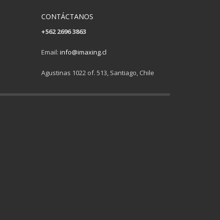
CONTÁCTANOS
+562 2696 3863
Email:
info@imaxing.cl
Agustinas 1022 of. 513, Santiago, Chile