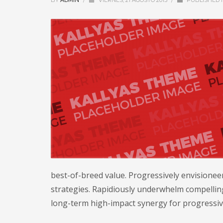
BY
ADMIN
/
VIERNES, 21 AGOSTO 2015
/
PUBLISHED 
best-of-breed value. Progressively envisionee
strategies. Rapidiously underwhelm compelling
long-term high-impact synergy for progressiv