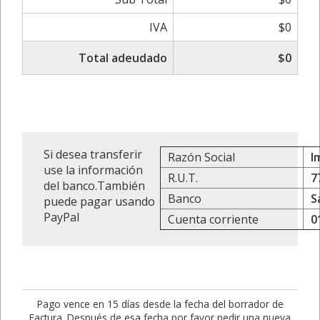
IVA
$0
Total adeudado
$0
Si desea transferir
Razón Social
I
use la información
R.U.T.
7
del banco.También
Banco
S
puede pagar usando
PayPal
Cuenta corriente
0
Pago vence en 15 días desde la fecha del borrador de
Factura. Después de esa fecha por favor pedir una nueva