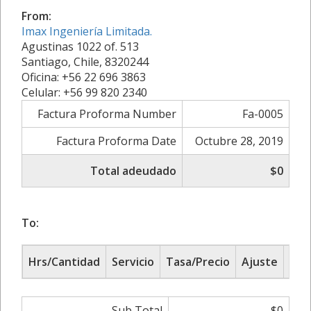
From:
Imax Ingeniería Limitada.
Agustinas 1022 of. 513
Santiago, Chile, 8320244
Oficina: +56 22 696 3863
Celular: +56 99 820 2340
Factura Proforma Number
Fa-0005
Factura Proforma Date
Octubre 28, 2019
Total adeudado
$0
To:
Hrs/Cantidad
Servicio
Tasa/Precio
Ajuste
Sub
Sub Total
$0